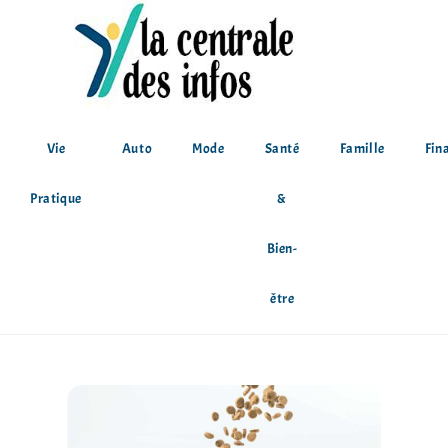
Vie
Auto
Mode
Santé
Famille
Fin
Pratique
&
Bien-
être